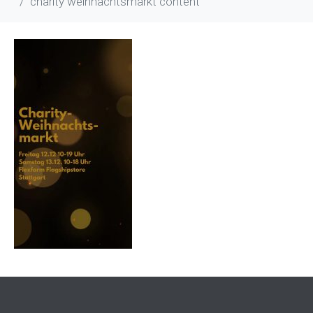
charity weihnachtsmarkt content