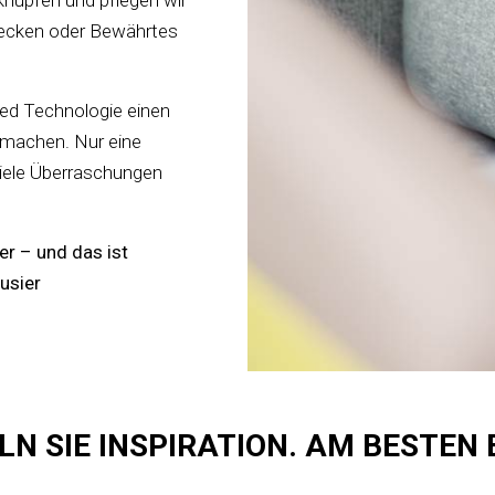
knüpfen und pflegen wir
ecken oder Bewährtes
ted Technologie einen
u machen. Nur eine
iele Überraschungen
r – und das ist
usier
N SIE INSPIRATION. AM BESTEN B