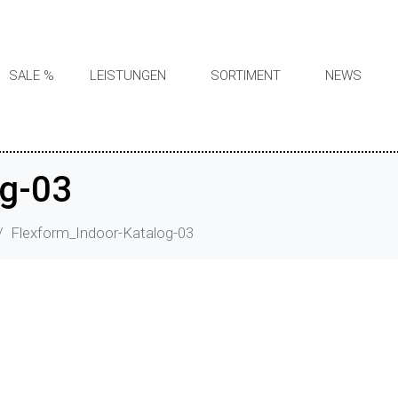
SALE %
LEISTUNGEN
SORTIMENT
NEWS
og-03
Flexform_Indoor-Katalog-03