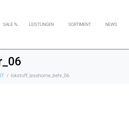
SALE %
LEISTUNGEN
SORTIMENT
NEWS
r_06
RT
lokstoff_lesshome_behr_06