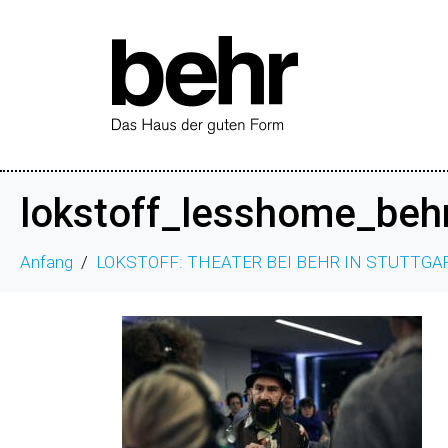
lokstoff_lesshome_beh
Anfang
LOKSTOFF: THEATER BEI BEHR IN STUTTGA