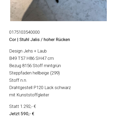
0175103540000
Cor | Stuhl Jalis / hoher Rücken
Design Jehs + Laub
B49 T57 H86 SH47 cm
Bezug 8156 Stoff mintgrün
Steppfaden hellbeige (299)
Stoff n.n.
Drahtgestell P120 Lack schwarz
mit Kunststoffgleiter
Statt 1.292,- €
Jetzt 590,- €