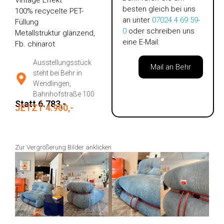
Vintage Effekt
besten gleich bei uns
100% recycelte PET-
an unter
07024 4 69 59-
Füllung
0
oder schreiben uns
Metallstruktur glänzend,
eine E-Mail:
Fb. chinarot
Ausstellungsstück
Mail an Behr
steht bei Behr in
Wendlingen,
Bahnhofstraße 100
Statt 6.783,-
JETZT 4.900,-
Zur Vergrößerung Bilder anklicken