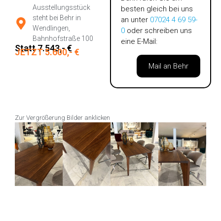
Ausstellungsstück
besten gleich bei uns
steht bei Behr in
an unter
07024 4 69 59-
Wendlingen,
0
oder schreiben uns
Bahnhofstraße 100
eine E-Mail:
Statt 7.543,- €
JETZT 5.600,- €
Mail an Behr
Zur Vergrößerung Bilder anklicken