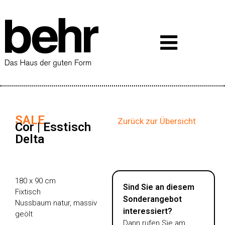
SALE
Zurück zur Übersicht
Cor | Esstisch
Delta
180 x 90 cm
Sind Sie an diesem
Fixtisch
Sonderangebot
Nussbaum natur, massiv
interessiert?
geölt
Dann rufen Sie am