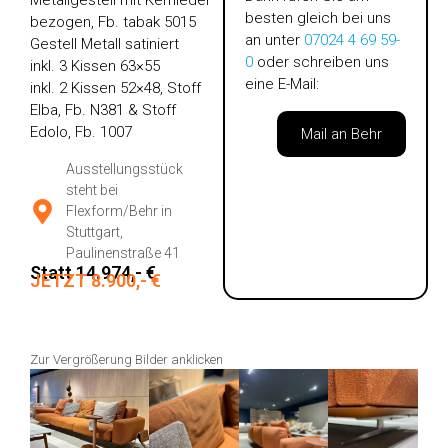
Metallgestell mit Kernleder
besten gleich bei uns
bezogen, Fb. tabak 5015
an unter
07024 4 69 59-
Gestell Metall satiniert
0
oder schreiben uns
inkl. 3 Kissen 63×55
eine E-Mail:
inkl. 2 Kissen 52×48, Stoff
Elba, Fb. N381 & Stoff
Edolo, Fb. 1007
Mail an Behr
Ausstellungsstück
steht bei
Flexform/Behr in
Stuttgart,
Paulinenstraße 41
Statt 14.974,- €
JETZT 8.900,- €
Zur Vergrößerung Bilder anklicken