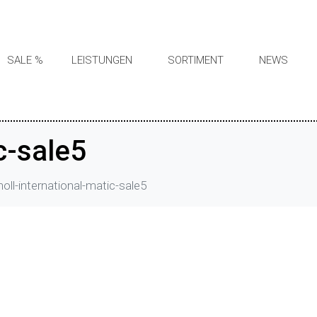
SALE %
LEISTUNGEN
SORTIMENT
NEWS
c-sale5
noll-international-matic-sale5