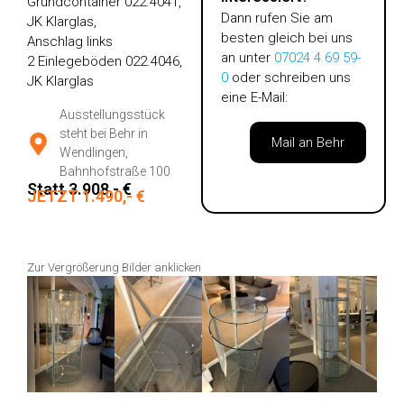
Grundcontainer 022.4041,
Dann rufen Sie am
JK Klarglas,
besten gleich bei uns
Anschlag links
an unter
07024 4 69 59-
2 Einlegeböden 022.4046,
0
oder schreiben uns
JK Klarglas
eine E-Mail:
Ausstellungsstück
steht bei Behr in
Mail an Behr
Wendlingen,
Bahnhofstraße 100
Statt 3.908,- €
JETZT 1.490,- €
Zur Vergrößerung Bilder anklicken