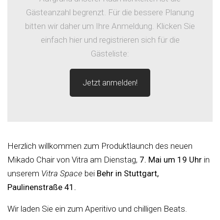
Gästeanzahl begrenzt. Für die bessere Planung
bitten wir daher um Ihre Anmeldung. Klicken Sie
einfach hier und registrieren sich für die
Gästeliste:
Jetzt anmelden!
Herzlich willkommen zum Produktlaunch des neuen
Mikado Chair von Vitra am Dienstag,
7. Mai um 19 Uhr
in
unserem
Vitra Space
bei
Behr in Stuttgart,
Paulinenstraße 41.
Wir laden Sie ein zum Aperitivo und chilligen Beats.