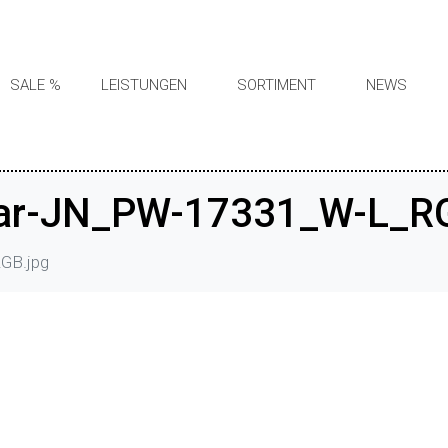
SALE %
LEISTUNGEN
SORTIMENT
NEWS
ar-JN_PW-17331_W-L_RG
GB.jpg