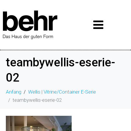
teambywellis-eserie-
02
Anfang
Wellis | Vitrine/Container E-Serie
teambywellis-eserie-02